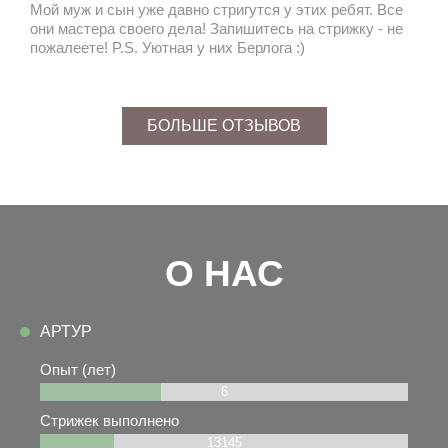
Мой муж и сын уже давно стригутся у этих ребят. Все
они мастера своего дела! Запишитесь на стрижку - не
пожалеете! P.S. Уютная у них Берлога :)
БОЛЬШЕ ОТЗЫВОВ
О НАС
АРТУР
Опыт (лет)
6
Стрижек выполнено
13145